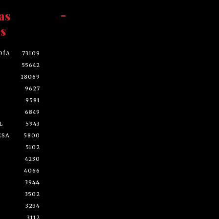
as
-
s
DÍA
73109
55642
18069
9627
9581
6849
L
5943
ESA
5800
5102
4230
4066
3944
3502
3234
3112