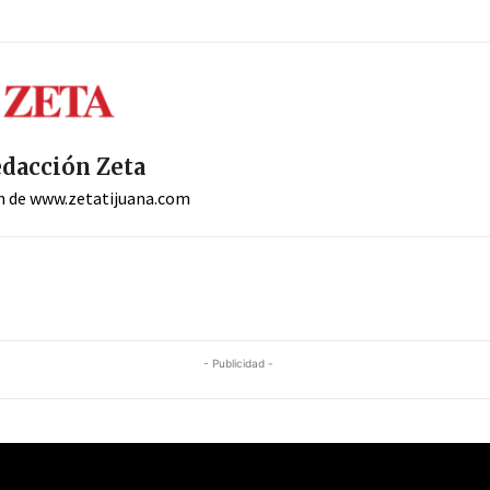
dacción Zeta
n de www.zetatijuana.com
- Publicidad -