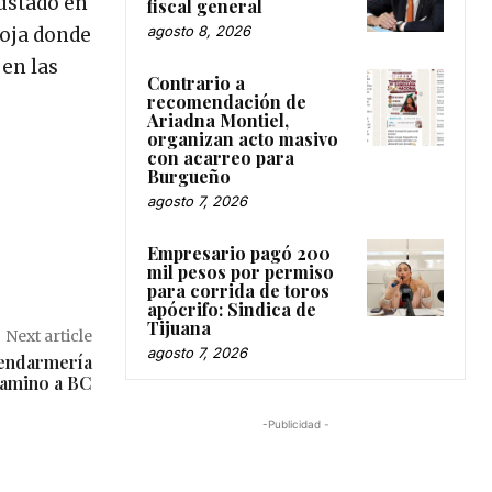
rustado en
fiscal general
agosto 8, 2026
Roja donde
 en las
Contrario a
recomendación de
Ariadna Montiel,
organizan acto masivo
con acarreo para
Burgueño
agosto 7, 2026
Empresario pagó 200
mil pesos por permiso
para corrida de toros
apócrifo: Sindica de
Tijuana
Next article
agosto 7, 2026
Gendarmería
camino a BC
-Publicidad -