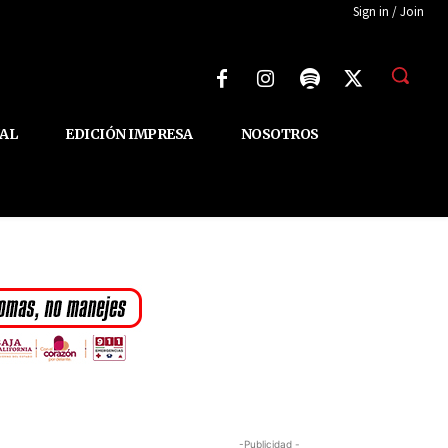
Sign in / Join
AL
EDICIÓN IMPRESA
NOSOTROS
-Publicidad -