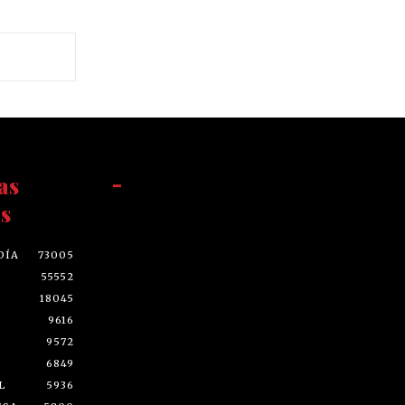
as
-
s
DÍA
73005
55552
18045
9616
9572
6849
L
5936