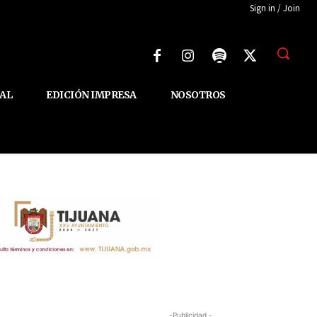
Sign in / Join
AL
EDICIÓN IMPRESA
NOSOTROS
-Publicidad -