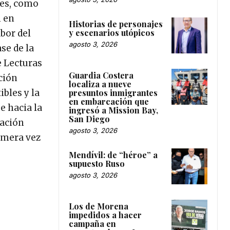
les, como
n en
Historias de personajes
y escenarios utópicos
abor del
agosto 3, 2026
se de la
e Lecturas
Guardia Costera
ción
localiza a nueve
presuntos inmigrantes
bles y la
en embarcación que
e hacia la
ingresó a Mission Bay,
San Diego
eación
agosto 3, 2026
rimera vez
Mendívil: de “héroe” a
supuesto Ruso
agosto 3, 2026
Los de Morena
impedidos a hacer
campaña en