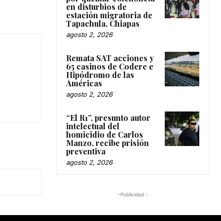
en disturbios de
estación migratoria de
Tapachula, Chiapas
agosto 2, 2026
Remata SAT acciones y
65 casinos de Codere e
Hipódromo de las
Américas
agosto 2, 2026
“El R1”, presunto autor
intelectual del
homicidio de Carlos
Manzo, recibe prisión
preventiva
agosto 2, 2026
-Publicidad -