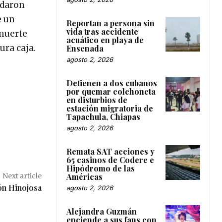
edaron
e un
Reportan a persona sin
vida tras accidente
 muerte
acuático en playa de
cura caja.
Ensenada
agosto 2, 2026
”
Detienen a dos cubanos
por quemar colchoneta
en disturbios de
estación migratoria de
Tapachula, Chiapas
agosto 2, 2026
Remata SAT acciones y
65 casinos de Codere e
Hipódromo de las
Américas
Next article
ón Hinojosa
agosto 2, 2026
Alejandra Guzmán
enciende a sus fans con