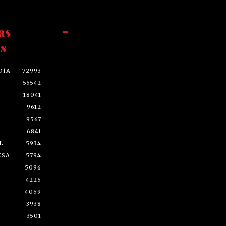
as
-
s
DÍA
72993
55542
18041
9612
9567
6841
L
5934
ESA
5794
5096
4225
4059
3938
3501