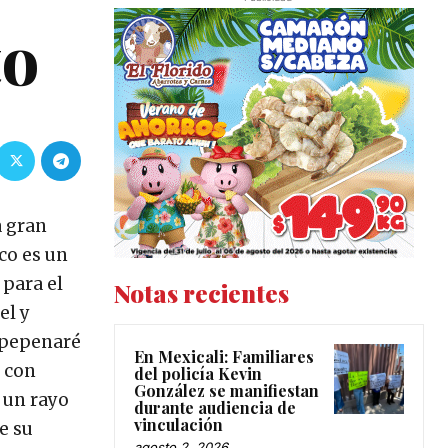
to
a gran
co es un
 para el
Notas recientes
el y
o pepenaré
En Mexicali: Familiares
e con
del policía Kevin
González se manifiestan
o un rayo
durante audiencia de
vinculación
e su
agosto 2, 2026