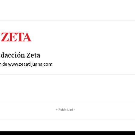
dacción Zeta
n de www.zetatijuana.com
- Publicidad -