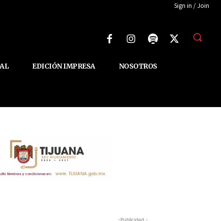
Sign in / Join
AL
EDICIÓN IMPRESA
NOSOTROS
-Publicidad -