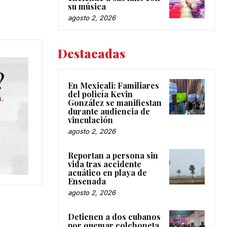
su música
agosto 2, 2026
Destacadas
En Mexicali: Familiares
del policía Kevin
González se manifiestan
durante audiencia de
vinculación
agosto 2, 2026
Reportan a persona sin
vida tras accidente
acuático en playa de
Ensenada
agosto 2, 2026
Detienen a dos cubanos
por quemar colchoneta