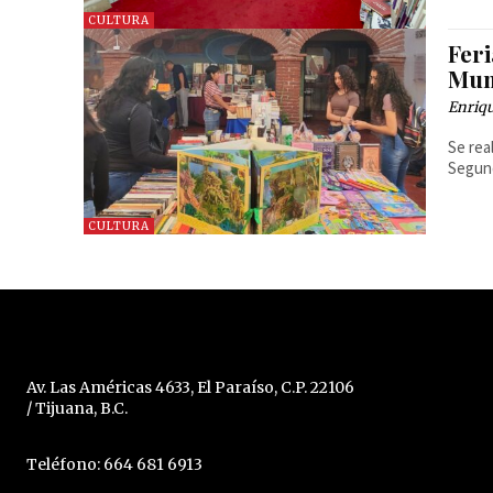
CULTURA
Feri
Mun
Enriq
Se rea
Segund
CULTURA
Av. Las Américas 4633, El Paraíso, C.P. 22106
/ Tijuana, B.C.
Teléfono: 664 681 6913