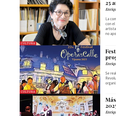
25 
Enriq
La com
con el
artist
no apo
CULTURA
Fest
pro
Enriq
Se rea
Revolu
organi
CULTURA
Más 
202
Enriq