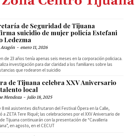
Zona Centro Tijuana
retaría de Seguridad de Tijuana
irma suicidio de mujer policía Estefani
o Ledezma
a Aragón
-
enero 11, 2026
en de 23 años tenía apenas seis meses en la corporación policiaca.
aliza investigación para dar claridad a los familiares sobre las
stancias que rodearon el suicidio
ra de Tijuana celebra XXV Aniversario
talento local
ue Mendoza
-
julio 18, 2025
 8 mil asistentes disfrutaron del Festival Ópera en la Calle,
ó a ZETA Tere Riqué; las celebraciones por el XXV Aniversario de
de Tijuana continuarán con la presentación de “Cavalleria
ana”, en agosto, en el CECUT