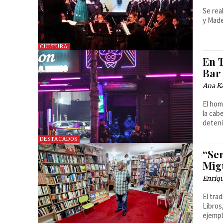
Se rea
y Mad
CULTURA
En T
Bar
Ana Ka
El hom
la cab
deten
DESTACADOS
“Ser
Mig
Enriq
El tra
Libros
ejempl