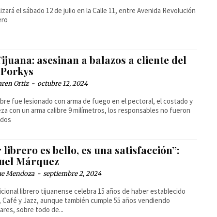
lizará el sábado 12 de julio en la Calle 11, entre Avenida Revolución
ero
ijuana: asesinan a balazos a cliente del
 Porkys
ren Ortiz
-
octubre 12, 2024
bre fue lesionado con arma de fuego en el pectoral, el costado y
eza con un arma calibre 9 milímetros, los responsables no fueron
idos
 librero es bello, es una satisfacción”:
uel Márquez
ue Mendoza
-
septiembre 2, 2024
dicional librero tijuanense celebra 15 años de haber establecido
, Café y Jazz, aunque también cumple 55 años vendiendo
ares, sobre todo de...