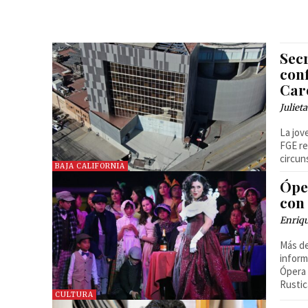
Sec
conf
Car
Juliet
La jov
FGE re
circun
BAJA CALIFORNIA
Ópe
con 
Enriq
Más de
inform
Ópera 
Rustic
CULTURA