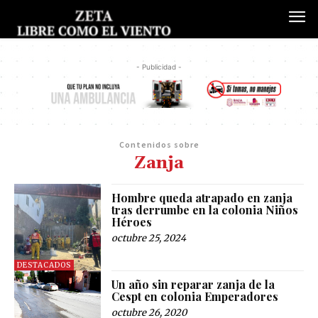
- Publicidad -
Contenidos sobre
Zanja
Hombre queda atrapado en zanja
tras derrumbe en la colonia Niños
Héroes
octubre 25, 2024
DESTACADOS
Un año sin reparar zanja de la
Cespt en colonia Emperadores
octubre 26, 2020