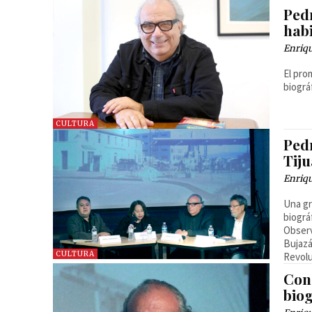
Ped
habi
Enriq
El pro
biográ
CULTURA
Ped
Tij
Enriq
Una gr
biográ
Observ
Bujazá
CULTURA
Revolu
Con
bio