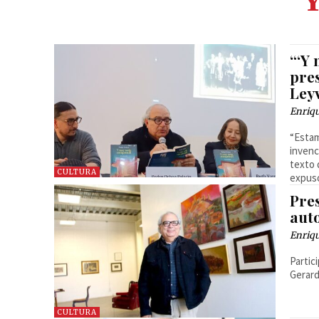
Y
“‘Y
pre
Ley
Enriq
“Estam
invenc
texto 
CULTURA
expus
Pre
aut
Enriq
Partic
Gerard
CULTURA