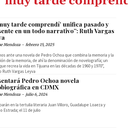
 muy tarde compren
 muy tarde comprendí’ unifica pasado y
sente en un todo narrativo”: Ruth Vargas
va
ue Mendoza
-
febrero 15, 2025
os ante una novela de Pedro Ochoa que combina la memoria y la
ión de la memoria, de ahí la denominación de novelografía; un
que recrea la vida en Tijuana en las décadas de 1960 y 1970”,
o Ruth Vargas Leyva
sentará Pedro Ochoa novela
obiográfica en CDMX
ue Mendoza
-
julio 6, 2024
iparán en la tertulia literaria Juan Villoro, Guadalupe Loaeza y
o Estrada; el 11 de julio