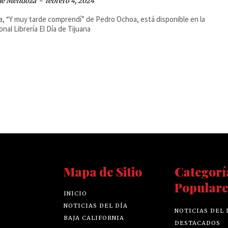
ue Mendoza
-
febrero 4, 2024
a, “Y muy tarde comprendí” de Pedro Ochoa, está disponible en la
onal Librería El Día de Tijuana
Mapa de Sitio
Categorí
Populare
INICIO
NOTICIAS DEL DÍA
NOTICIAS DEL 
BAJA CALIFORNIA
DESTACADOS