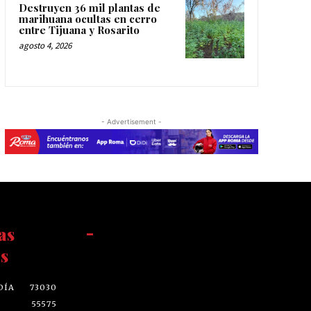
Destruyen 36 mil plantas de
marihuana ocultas en cerro
entre Tijuana y Rosarito
agosto 4, 2026
- Advertisement -
as
-
s
DÍA
73030
55575