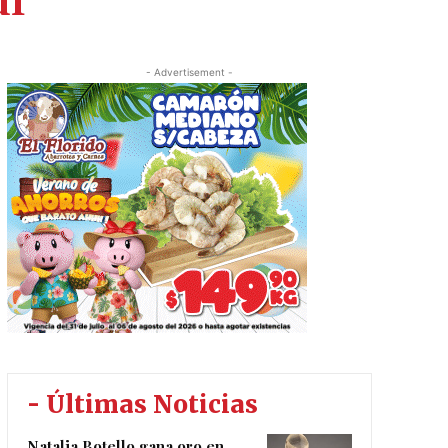
dí
- Advertisement -
- Últimas Noticias
Natalia Botello gana oro en