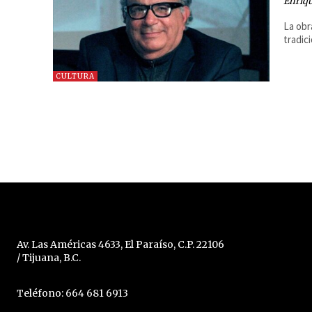
Enriq
La obr
tradici
CULTURA
Av. Las Américas 4633, El Paraíso, C.P. 22106
/ Tijuana, B.C.
Teléfono: 664 681 6913