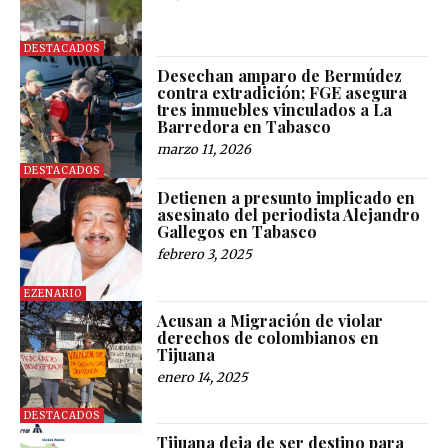
DESTACADOS
Desechan amparo de Bermúdez
contra extradición; FGE asegura
tres inmuebles vinculados a La
Barredora en Tabasco
marzo 11, 2026
DESTACADOS
Detienen a presunto implicado en
asesinato del periodista Alejandro
Gallegos en Tabasco
febrero 3, 2025
EZENARIO
Acusan a Migración de violar
derechos de colombianos en
Tijuana
enero 14, 2025
DESTACADOS
Tijuana deja de ser destino para