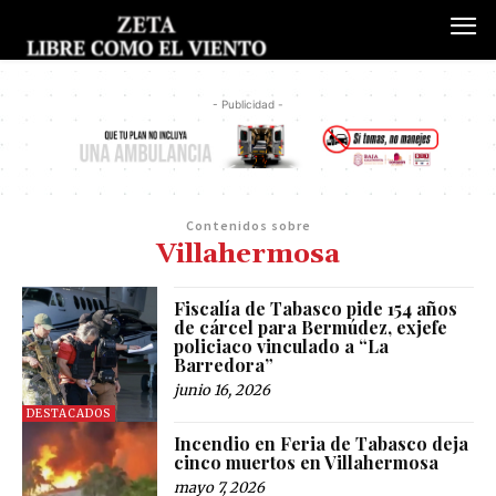
- Publicidad -
Contenidos sobre
Villahermosa
Fiscalía de Tabasco pide 154 años
de cárcel para Bermúdez, exjefe
policiaco vinculado a “La
Barredora”
junio 16, 2026
DESTACADOS
Incendio en Feria de Tabasco deja
cinco muertos en Villahermosa
mayo 7, 2026