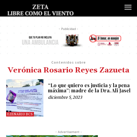
- Publicidad -
Contenidos sobre
Verónica Rosario Reyes Zazueta
“Lo que quiero es justicia y la pena
máxima”: madre de la Dra. Ali Jasel
diciembre 5, 2023
EZENARIO BCS
- Advertisement -