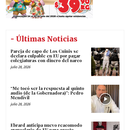
- Últimas Noticias
Pareja de capo de Los Cuinis se
declara culpable en EU por pagar
colegiaturas con dinero del narco
julio 28, 2026
“Me tocó ser la respuesta al quinto
audio (de la Gobernadora)”: Pedro
Mendívil
julio 28, 2026
Ebrard anticipa nuevo reacomodo
arancelario de EU para agosto