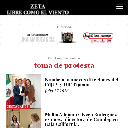
- Publicidad -
Contenidos sobre
toma de protesta
Nombran a nuevos directores del
IMJUV y DIF Tijuana
julio 27, 2026
DESTACADOS
Melba Adriana Olvera Rodríguez
es nueva directora de Conalep en
Baja California.