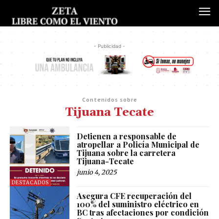
- Publicidad -
Contenidos sobre
Tijuana Tecate
Detienen a responsable de
atropellar a Policía Municipal de
Tijuana sobre la carretera
Tijuana-Tecate
junio 4, 2025
DESTACADOS
Asegura CFE recuperación del
100% del suministro eléctrico en
BC tras afectaciones por condición