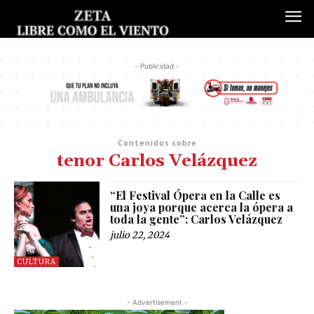
- Publicidad -
Contenidos sobre
tenor Carlos Velázquez
“El Festival Ópera en la Calle es
una joya porque acerca la ópera a
toda la gente”: Carlos Velázquez
julio 22, 2024
CULTURA
- Advertisement -