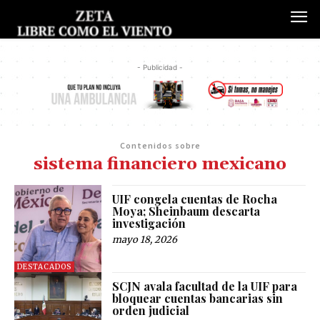
- Publicidad -
Contenidos sobre
sistema financiero mexicano
UIF congela cuentas de Rocha
Moya; Sheinbaum descarta
investigación
mayo 18, 2026
DESTACADOS
SCJN avala facultad de la UIF para
bloquear cuentas bancarias sin
orden judicial