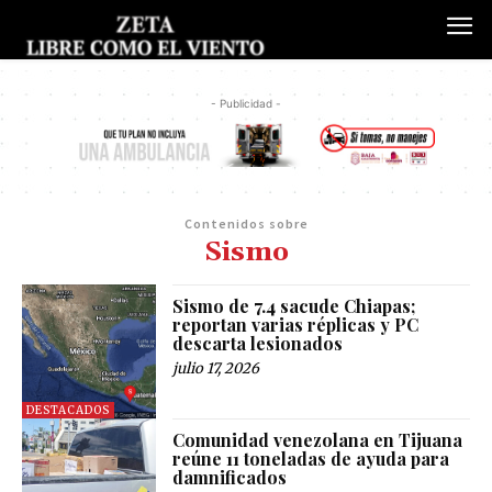
- Publicidad -
Contenidos sobre
Sismo
Sismo de 7.4 sacude Chiapas;
reportan varias réplicas y PC
descarta lesionados
julio 17, 2026
DESTACADOS
Comunidad venezolana en Tijuana
reúne 11 toneladas de ayuda para
damnificados