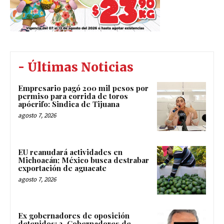
- Últimas Noticias
Empresario pagó 200 mil pesos por
permiso para corrida de toros
apócrifo: Sindica de Tijuana
agosto 7, 2026
EU reanudará actividades en
Michoacán; México busca destrabar
exportación de aguacate
agosto 7, 2026
Ex gobernadores de oposición
detenidos: 2. Gobernadores de