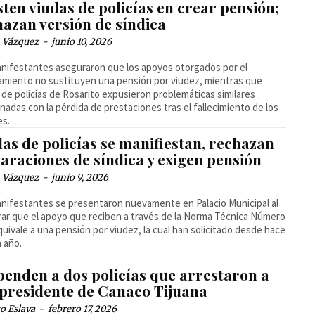
sten viudas de policías en crear pensión;
hazan versión de síndica
 Vázquez
-
junio 10, 2026
nifestantes aseguraron que los apoyos otorgados por el
miento no sustituyen una pensión por viudez, mientras que
 de policías de Rosarito expusieron problemáticas similares
onadas con la pérdida de prestaciones tras el fallecimiento de los
es.
as de policías se manifiestan, rechazan
araciones de síndica y exigen pensión
 Vázquez
-
junio 9, 2026
nifestantes se presentaron nuevamente en Palacio Municipal al
ar que el apoyo que reciben a través de la Norma Técnica Número
quivale a una pensión por viudez, la cual han solicitado desde hace
n año.
penden a dos policías que arrestaron a
epresidente de Canaco Tijuana
o Eslava
-
febrero 17, 2026