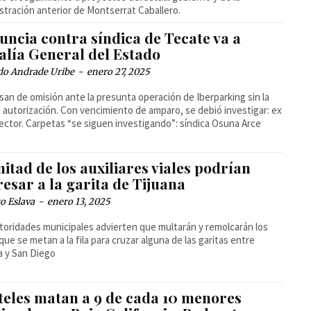
stración anterior de Montserrat Caballero.
uncia contra síndica de Tecate va a
alía General del Estado
do Andrade Uribe
-
enero 27, 2025
san de omisión ante la presunta operación de Iberparking sin la
 autorización. Con vencimiento de amparo, se debió investigar: ex
ector. Carpetas “se siguen investigando”: síndica Osuna Arce
itad de los auxiliares viales podrían
esar a la garita de Tijuana
o Eslava
-
enero 13, 2025
toridades municipales advierten que multarán y remolcarán los
que se metan a la fila para cruzar alguna de las garitas entre
a y San Diego
teles matan a 9 de cada 10 menores