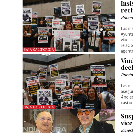
Insi
rec
Rubén
Las ma
Ayunta
viudas
relaci
BAJA CALIFORNIA
agent
Viud
decl
Rubén
Las ma
asegur
4 no e
casi u
BAJA CALIFORNIA
Sus
vic
Ernest