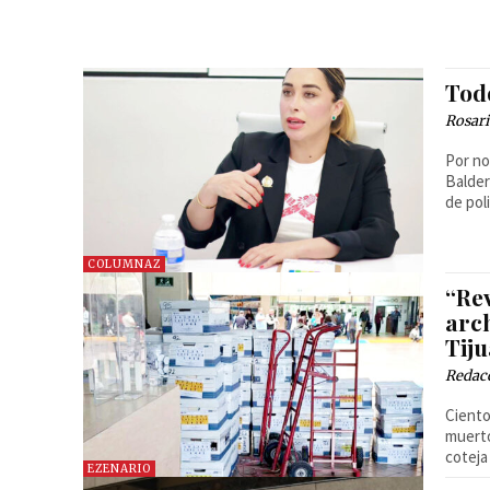
Tod
Rosar
Por no
Balder
de poli
COLUMNAZ
“Rev
arc
Tij
Redac
Ciento
muerto
cotej
EZENARIO