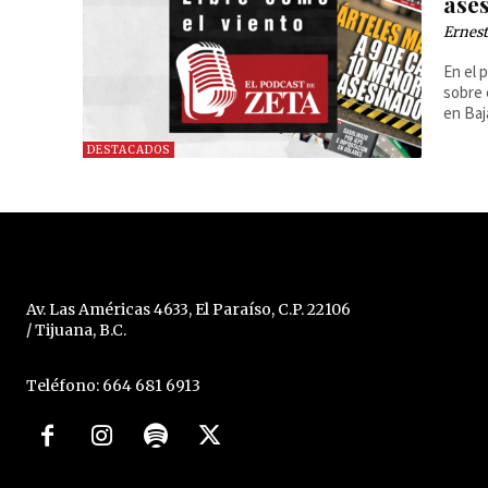
ases
Ernest
En el 
sobre el r
en Baj
DESTACADOS
Av. Las Américas 4633, El Paraíso, C.P. 22106
/ Tijuana, B.C.
Teléfono: 664 681 6913