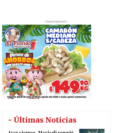
- Advertisement -
- Últimas Noticias
Ayer viernes, Mexicali rompió