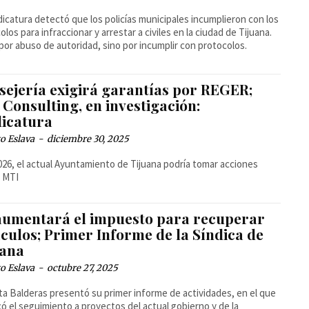
dicatura detectó que los policías municipales incumplieron con los
olos para infraccionar y arrestar a civiles en la ciudad de Tijuana.
por abuso de autoridad, sino por incumplir con protocolos.
sejería exigirá garantías por REGER;
Consulting, en investigación:
dicatura
o Eslava
-
diciembre 30, 2025
026, el actual Ayuntamiento de Tijuana podría tomar acciones
a MTI
aumentará el impuesto para recuperar
culos; Primer Informe de la Síndica de
uana
o Eslava
-
octubre 27, 2025
ta Balderas presentó su primer informe de actividades, en el que
ó el seguimiento a proyectos del actual gobierno y de la