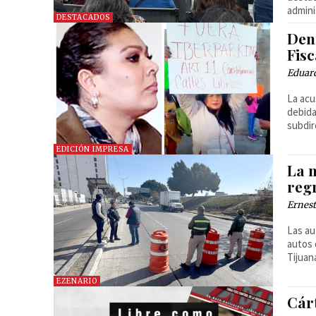
admini
DESTACADOS
Den
Fisc
Eduar
La acu
debida
subdir
EDICIÓN IMPRESA
La m
regr
Ernest
Las au
autos 
Tijuan
EZENARIO
Cár