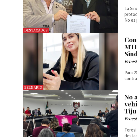
La Sin
protoc
No es 
DESTACADOS
Con
MTI 
Sin
Ernest
Para 2
contr
EZENARIO
No 
vehí
Tij
Ernest
Teresi
destac