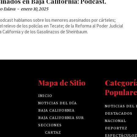
inados en Baja California: Podcast.
o Eslava
-
enero 10, 2025
podcast hablamos sobre los menores asesinados por cárteles;
elevo de los policías en Tecate; de la Reforma al Poder Judicial
a California y de los Gasolinazos de Sheinbaum.
Mapa de Sitio
Categorí
Populare
INICIO
NOTICIAS DEL DÍA
NOTICIAS DEL 
BAJA CALIFORNIA
DESTACADOS
BAJA CALIFORNIA SUR
NACIONAL
SECCIONES
DEPORTEZ
CARTAZ
ESPECTÁCULOZ