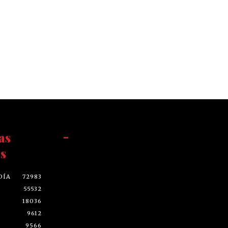
as
-
s
DÍA
72983
55532
18036
9612
9566