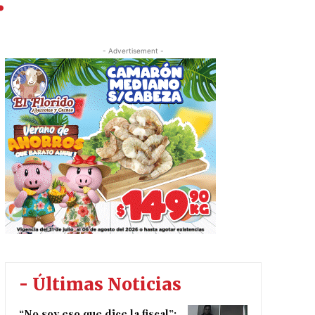
.
- Advertisement -
- Últimas Noticias
“No soy eso que dice la fiscal”: