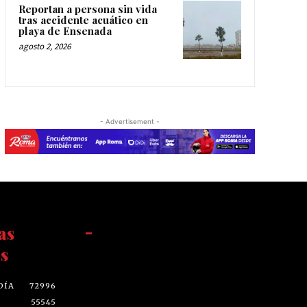
Reportan a persona sin vida
tras accidente acuático en
playa de Ensenada
agosto 2, 2026
- Advertisement -
as
-
s
DÍA
72996
55545