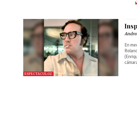
Insp
Andre
En med
Roland
(Enriq
cámara
ESPECTÁCULOZ