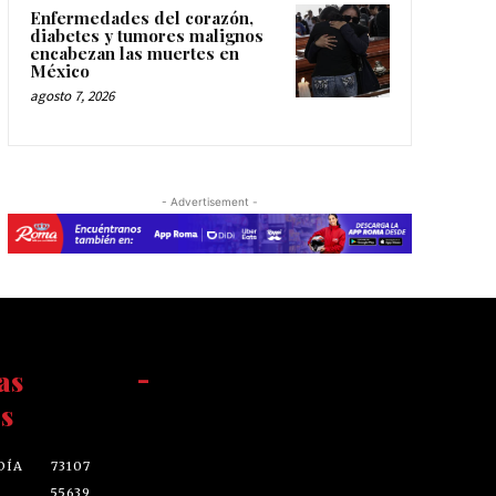
Enfermedades del corazón,
diabetes y tumores malignos
encabezan las muertes en
México
agosto 7, 2026
- Advertisement -
as
-
s
DÍA
73107
55639