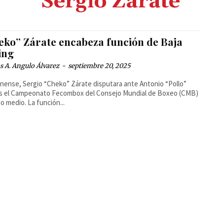
Sergio Zarate
eko” Zárate encabeza función de Baja
ing
 A. Angulo Álvarez
-
septiembre 20, 2025
uanense, Sergio “Cheko” Zárate disputara ante Antonio “Pollo”
as el Campeonato Fecombox del Consejo Mundial de Boxeo (CMB)
en peso medio. La función...