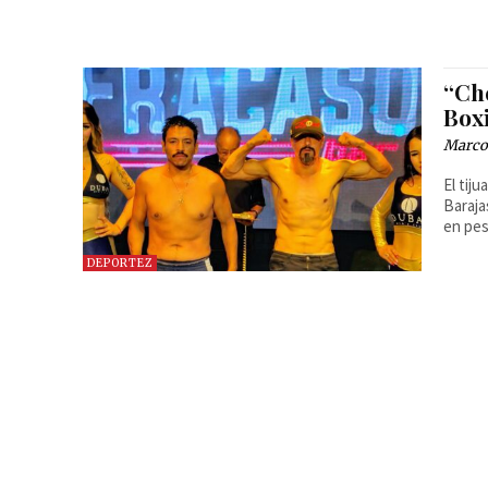
“Ch
Box
Marcos
El tij
Baraj
DEPORTEZ