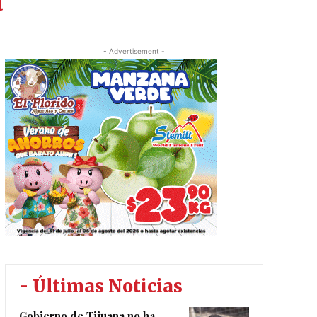
a
- Advertisement -
- Últimas Noticias
Gobierno de Tijuana no ha