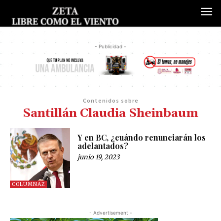
- Publicidad -
Contenidos sobre
Santillán Claudia Sheinbaum
Y en BC, ¿cuándo renunciarán los
adelantados?
junio 19, 2023
COLUMNAZ
- Advertisement -