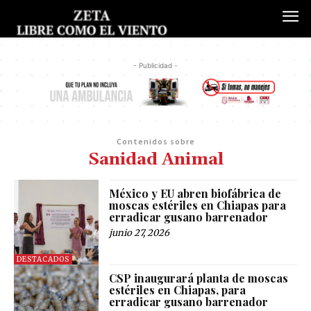
- Publicidad -
Contenidos sobre
Sanidad Animal
México y EU abren biofábrica de
moscas estériles en Chiapas para
erradicar gusano barrenador
junio 27, 2026
DESTACADOS
CSP inaugurará planta de moscas
estériles en Chiapas, para
erradicar gusano barrenador