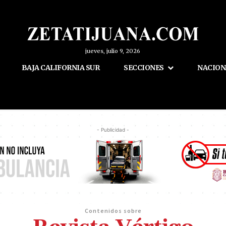
jueves, julio 9, 2026
BAJA CALIFORNIA SUR
SECCIONES
NACION
- Publicidad -
Contenidos sobre