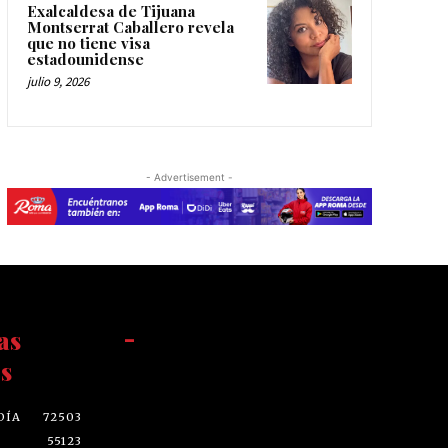
Exalcaldesa de Tijuana
Montserrat Caballero revela
que no tiene visa
estadounidense
julio 9, 2026
- Advertisement -
as
-
s
DÍA
72503
55123