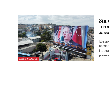
Sin
pro
Ernest
El esp
bardas
instru
promov
DESTACADOS