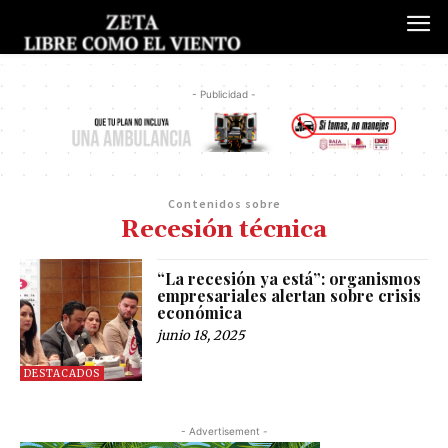
- Publicidad -
Contenidos sobre
Recesión técnica
“La recesión ya está”: organismos
empresariales alertan sobre crisis
económica
junio 18, 2025
DESTACADOS
- Advertisement -