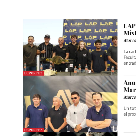
LAP
Mix
Marcos
La car
Facult
entrad
DEPORTEZ
Anu
Mar
Marcos
Un tot
el pró
DEPORTEZ