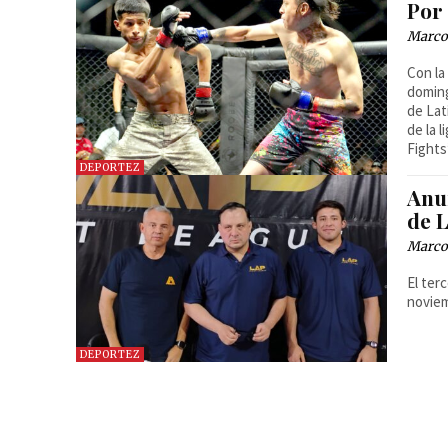
Por
Marcos
Con la
doming
de Lat
de la 
Fights
DEPORTEZ
Anu
de 
Marcos
El ter
noviem
DEPORTEZ