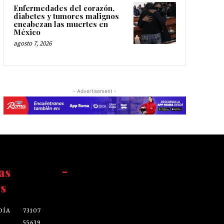
Enfermedades del corazón,
diabetes y tumores malignos
encabezan las muertes en
México
agosto 7, 2026
- Advertisement -
as
-
s
DÍA
73107
55639