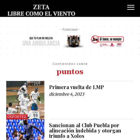
- Publicidad -
Contenidos sobre
puntos
Primera vuelta de LMP
diciembre 4, 2023
DEPORTEZ
Sancionan al Club Puebla por
alineación indebida y otorgan
triunfo a Xolos