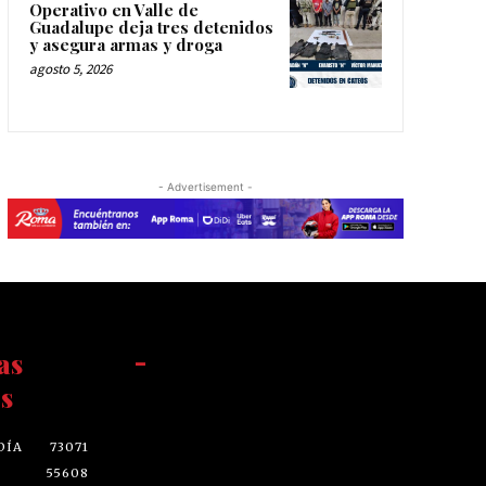
Operativo en Valle de
Guadalupe deja tres detenidos
y asegura armas y droga
agosto 5, 2026
- Advertisement -
as
-
s
DÍA
73071
55608