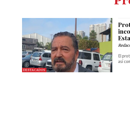
Pr
Pro
inco
Esta
Redac
El pro
así co
DESTACADOS