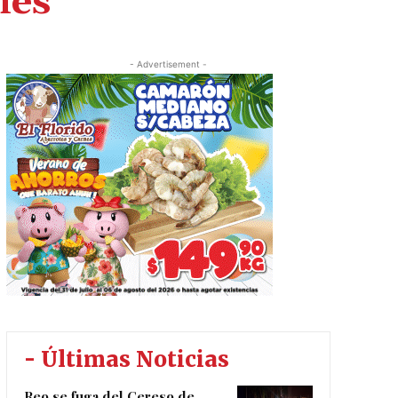
nes
- Advertisement -
- Últimas Noticias
Reo se fuga del Cereso de