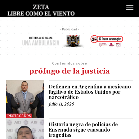
- Publicidad -
Contenidos sobre
prófugo de la justicia
Detienen en Argentina a mexicano
fugitivo de Estados Unidos por
narcotráfico
julio 11, 2026
DESTACADOS
Historia negra de policías de
Ensenada sigue causando
tragedias