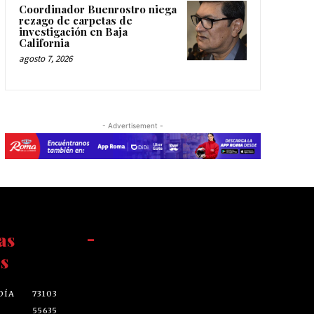
Coordinador Buenrostro niega
rezago de carpetas de
investigación en Baja
California
agosto 7, 2026
- Advertisement -
as
-
s
DÍA
73103
55635