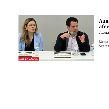
Aum
afec
Juliet
Llaman
Secret
DESTACADOS