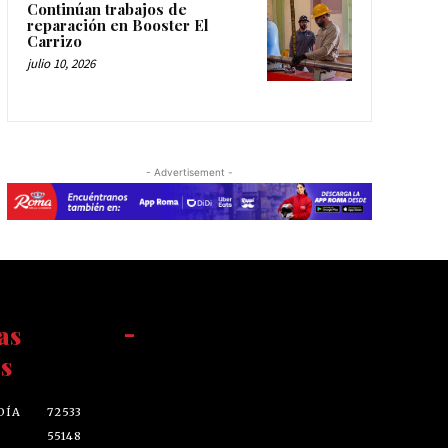
Continúan trabajos de
reparación en Booster El
Carrizo
julio 10, 2026
- Advertisement -
as
-
s
DÍA
72533
55148