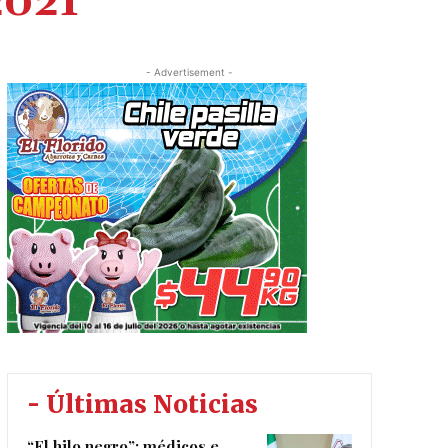
2021
- Advertisement -
- Últimas Noticias
“El hilo negro”: médicos e