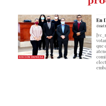
pro
En D
Uriel 
[vc_
votar
que 
aten
comi
EDICIÓN IMPRESA
elect
emba