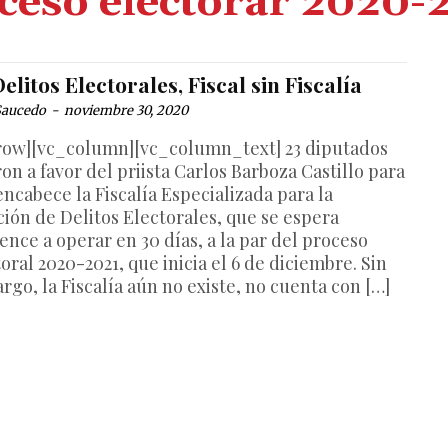
ceso electorar 2020-
elitos Electorales, Fiscal sin Fiscalía
Saucedo
-
noviembre 30, 2020
row][vc_column][vc_column_text] 23 diputados
on a favor del priista Carlos Barboza Castillo para
encabece la Fiscalía Especializada para la
ción de Delitos Electorales, que se espera
ence a operar en 30 días, a la par del proceso
oral 2020-2021, que inicia el 6 de diciembre. Sin
rgo, la Fiscalía aún no existe, no cuenta con […]