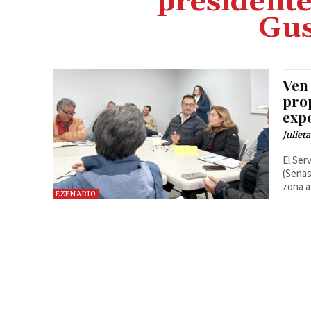
president
Gus
Ven
pro
exp
Juliet
El Ser
(Senas
zona a
EZENARIO