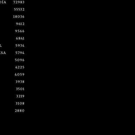
DÍA
72983
55532
18036
9612
9566
6841
L
5934
ESA
5794
5096
4225
4059
3938
3501
3219
3108
2880