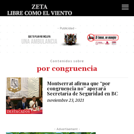
- Publicidad -
Contenidos sobre
por congruencia
Montserrat afirma que “por
congruencia no” apoyará
Secretaría de Seguridad en BC
noviembre 23, 2021
DESTACADOS
- Advertisement -