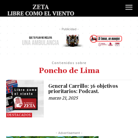
- Publicidad -
Contenidos sobre
Poncho de Lima
General Carrillo: 36 objetivos
prioritarios: Podcast.
marzo 21, 2025
DESTACADOS
- Advertisement -