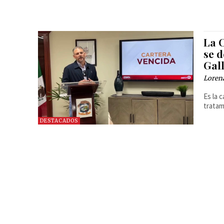
La 
se d
Gal
Loren
Es la 
tratam
DESTACADOS