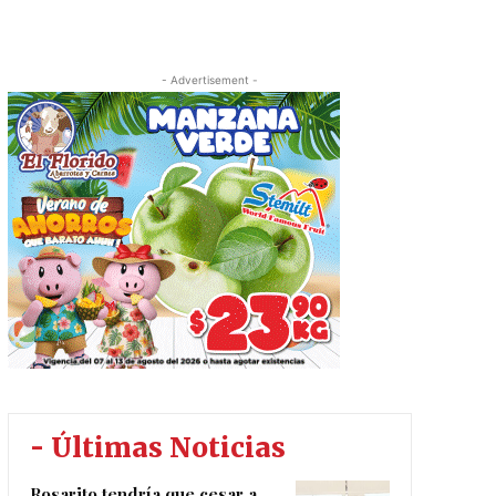
- Advertisement -
- Últimas Noticias
Rosarito tendría que cesar a