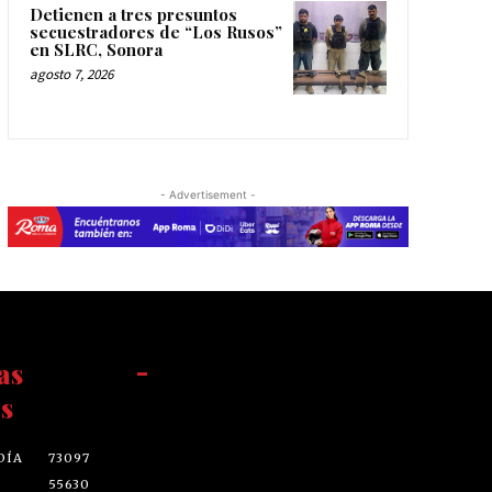
Detienen a tres presuntos
secuestradores de “Los Rusos”
en SLRC, Sonora
agosto 7, 2026
- Advertisement -
as
-
s
DÍA
73097
55630