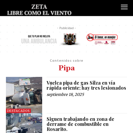
- Publicidad -
Contenidos sobre
Pipa
Vuelca pipa de gas Silza en vía
rápida oriente; hay tres lesionados
septiembre 18, 2025
DESTACADOS
Siguen trabajando en zona de
derrame de combustible en
Rosarito.