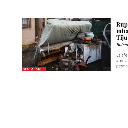
Rup
inha
Tij
Rubén
La afe
atenci
perman
DESTACADOS