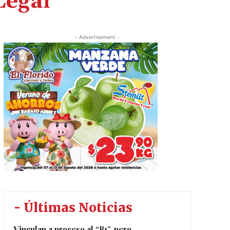
Legal
- Advertisement -
- Últimas Noticias
Vinculan a proceso al “R1”, pero