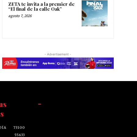
ZETA te invita a la premier de
“El final de la calle Oak”
agosto 7, 2026
- Advertisement -
as
-
s
DÍA
73100
55633