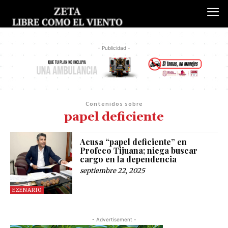
- Publicidad -
Contenidos sobre
papel deficiente
Acusa “papel deficiente” en
Profeco Tijuana; niega buscar
cargo en la dependencia
septiembre 22, 2025
EZENARIO
- Advertisement -