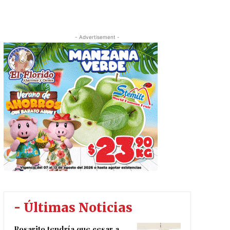
- Advertisement -
- Últimas Noticias
Rosarito tendría que cesar a