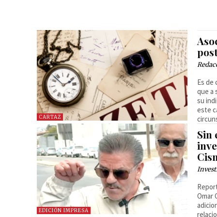
Asoc
pos
Redac
Es de 
que a 
su ind
este c
CARTAZ
circun
Sin 
inve
Cis
Invest
Report
Omar C
adicio
EDICIÓN IMPRESA
relaci