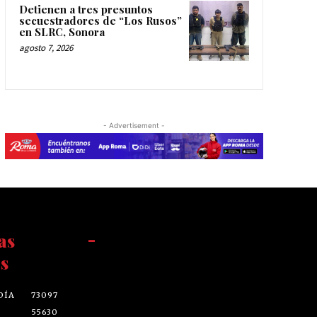
Detienen a tres presuntos
secuestradores de “Los Rusos”
en SLRC, Sonora
agosto 7, 2026
- Advertisement -
as
-
s
DÍA
73097
55630