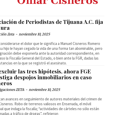
Omar Cisneros
iación de Periodistas de Tijuana A.C. fija
tura
ción Zeta
-
noviembre 10, 2025
considerarse el dolor que le significa a Manuel Cisneros Romero
su hijo le hayan cegado la vida de una forma tan abominable, pero
ignación debe exponerla ante la autoridad correspondiente, en
aso la Fiscalía General del Estado, o bien ante la FGR, dadas las
stancias en la que se registró el asesinato.
excluir las tres hipótesis, ahora FGE
stiga despojos inmobiliarios en caso
neros
igaciones ZETA
-
noviembre 10, 2025
an avances en seguimiento de autores materiales del crimen de
isneros. Robo de terrenos valiosos en Ensenada, el móvil
nal que indaga la fiscalía; “actividades de cárteles no sólo están
onadas a tráfico de drogas”, refirieron