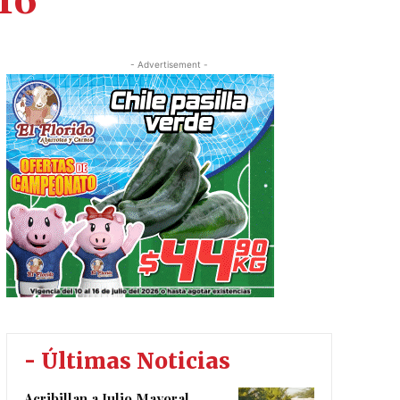
16
- Advertisement -
- Últimas Noticias
Acribillan a Julio Mayoral,