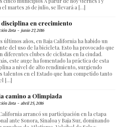
s cinco municipios A partir de hoy viernes 1 y
 el martes 26 de julio, se llevará a […]
 disciplina en crecimiento
ción Zeta
-
junio 27, 2016
s últimos años, en Baja California ha habido un
nte del uso de la bicicleta. Esto ha provocado que
n diferentes clubes de ciclistas en la ciudad.
ás, este auge ha fomentado la práctica de esta
iplina a nivel de alto rendimiento, surgiendo
os talentos en el Estado que han competido tanto
el […]
cia camino a Olimpiada
ción Zeta
-
abril 25, 2016
California arrancó su participación en la etapa
onal ante Sonora, Sinaloa y Baja Sur, dominando