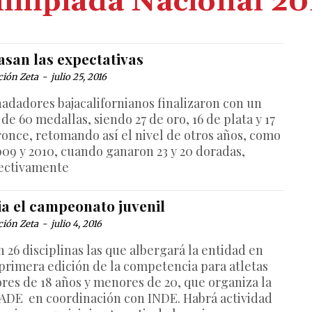
limpiada Nacional 20
asan las expectativas
ción Zeta
-
julio 25, 2016
nadadores bajacalifornianos finalizaron con un
 de 60 medallas, siendo 27 de oro, 16 de plata y 17
ronce, retomando así el nivel de otros años, como
009 y 2010, cuando ganaron 23 y 20 doradas,
ectivamente
ia el campeonato juvenil
ción Zeta
-
julio 4, 2016
 26 disciplinas las que albergará la entidad en
 primera edición de la competencia para atletas
res de 18 años y menores de 20, que organiza la
DE en coordinación con INDE. Habrá actividad