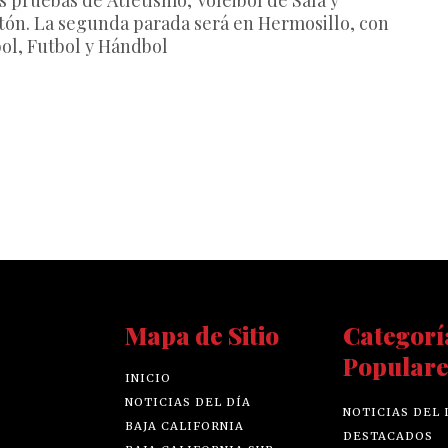
s pruebas de Atletismo, Voleibol de Sala y
tón. La segunda parada será en Hermosillo, con
bol, Futbol y Hándbol
Mapa de Sitio
Categorí
Populare
INICIO
NOTICIAS DEL DÍA
NOTICIAS DEL 
BAJA CALIFORNIA
DESTACADOS