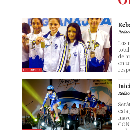
O
Reb
Redac
Los 
total
de b
en 2
resp
DEPORTEZ
Inic
Redac
Serán
esta
mayo
CONA