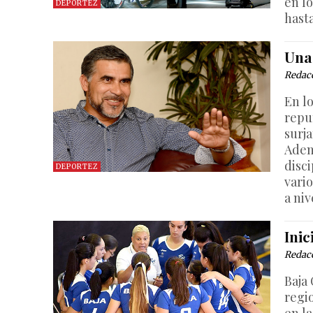
en lo
DEPORTEZ
hasta
Una
Redac
En lo
repu
surja
Adem
disc
DEPORTEZ
vari
a niv
Ini
Redac
Baja 
regi