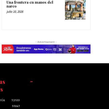
Una frontera en manos del
narco
julio 10, 2026
- Advertisement -
as
-
s
DÍA
72533
55147