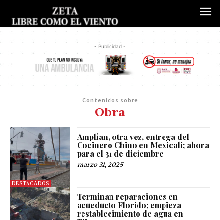
- Publicidad -
Contenidos sobre
Obra
Amplían, otra vez, entrega del
Cocinero Chino en Mexicali; ahora
para el 31 de diciembre
marzo 31, 2025
DESTACADOS
Terminan reparaciones en
acueducto Florido; empieza
restablecimiento de agua en