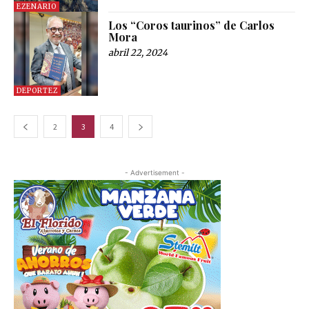
EZENARIO
Los “Coros taurinos” de Carlos
Mora
abril 22, 2024
DEPORTEZ
2
3
4
- Advertisement -