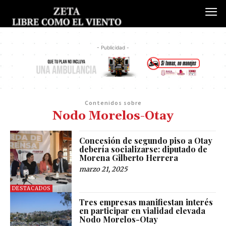
- Publicidad -
Contenidos sobre
Nodo Morelos-Otay
Concesión de segundo piso a Otay
debería socializarse: diputado de
Morena Gilberto Herrera
marzo 21, 2025
DESTACADOS
Tres empresas manifiestan interés
en participar en vialidad elevada
Nodo Morelos-Otay