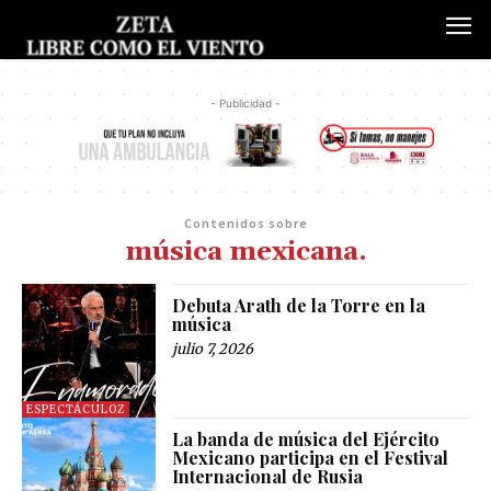
- Publicidad -
Contenidos sobre
música mexicana.
Debuta Arath de la Torre en la
música
julio 7, 2026
ESPECTÁCULOZ
La banda de música del Ejército
Mexicano participa en el Festival
Internacional de Rusia