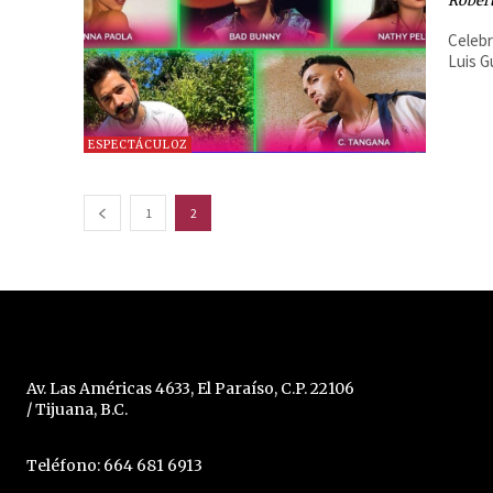
Robert
Celebr
Luis G
ESPECTÁCULOZ
1
2
Av. Las Américas 4633, El Paraíso, C.P. 22106
/ Tijuana, B.C.
Teléfono: 664 681 6913