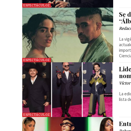
ESPECTÁCULOZ
Se 
“Ál
Redac
La vig
actual
import
Cienci
ESPECTÁCULOZ
Lide
nom
Víctor
La edi
lista 
ESPECTÁCULOZ
Ent