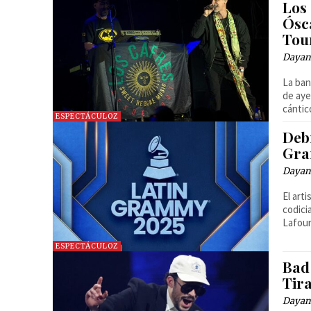
Los
Ósc
Tou
Dayan
La ban
de aye
cántic
ESPECTÁCULOZ
Debí
Gra
Dayan
El art
codici
Lafour
ESPECTÁCULOZ
Bad
Tir
Dayan