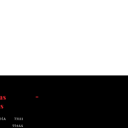
as
-
s
DÍA
73111
55644