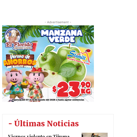
- Advertisement -
- Últimas Noticias
Viernes violento en Tijuana