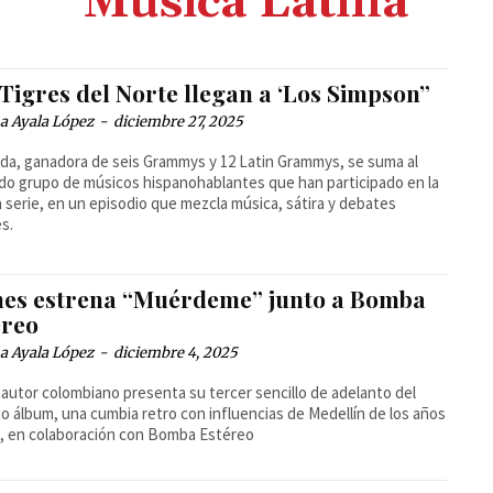
Música Latina
Tigres del Norte llegan a ‘Los Simpson”
a Ayala López
-
diciembre 27, 2025
da, ganadora de seis Grammys y 12 Latin Grammys, se suma al
do grupo de músicos hispanohablantes que han participado en la
a serie, en un episodio que mezcla música, sátira y debates
es.
nes estrena “Muérdeme” junto a Bomba
éreo
a Ayala López
-
diciembre 4, 2025
tautor colombiano presenta su tercer sencillo de adelanto del
o álbum, una cumbia retro con influencias de Medellín de los años
0, en colaboración con Bomba Estéreo