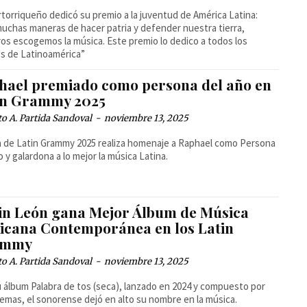
rtorriqueño dedicó su premio a la juventud de América Latina:
uchas maneras de hacer patria y defender nuestra tierra,
os escogemos la música. Este premio lo dedico a todos los
s de Latinoamérica”
hael premiado como persona del año en
in Grammy 2025
o A. Partida Sandoval
-
noviembre 13, 2025
a de Latin Grammy 2025 realiza homenaje a Raphael como Persona
o y galardona a lo mejor la música Latina.
in León gana Mejor Álbum de Música
icana Contemporánea en los Latin
ammy
o A. Partida Sandoval
-
noviembre 13, 2025
 álbum Palabra de tos (seca), lanzado en 2024 y compuesto por
emas, el sonorense dejó en alto su nombre en la música.