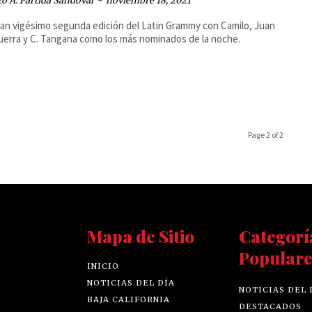
o A. Partida Sandoval
-
noviembre 18, 2021
an vigésimo segunda edición del Latin Grammy con Camilo, Juan
uerra y C. Tangana como los más nominados de la noche.
Page 2 of 2
Mapa de Sitio
Categorí
Populare
INICIO
NOTICIAS DEL DÍA
NOTICIAS DEL 
BAJA CALIFORNIA
DESTACADOS