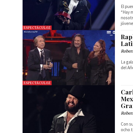
El pue
“Hay m
nosotr
jóvene
ESPECTÁCULOZ
Rap
Lat
Robert
La gal
del Añ
ESPECTÁCULOZ
Car
Mex
Gr
Robert
Con su
ocho t