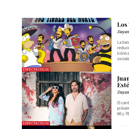
Los 
Dayan
La ban
reduci
icónic
social
ESPECTÁCULOZ
Jua
Est
Dayan
El can
próxim
60 y 7
ESPECTÁCULOZ