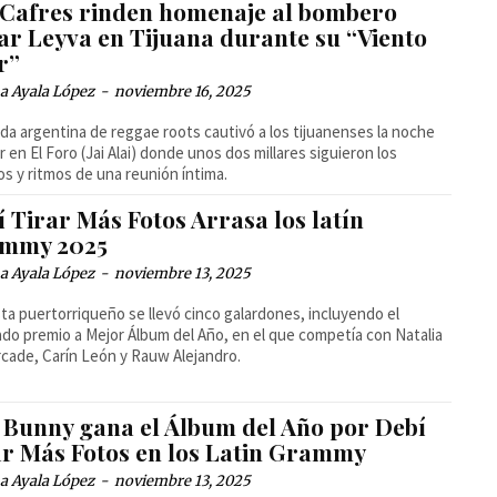
 Cafres rinden homenaje al bombero
ar Leyva en Tijuana durante su “Viento
r”
a Ayala López
-
noviembre 16, 2025
da argentina de reggae roots cautivó a los tijuanenses la noche
r en El Foro (Jai Alai) donde unos dos millares siguieron los
os y ritmos de una reunión íntima.
 Tirar Más Fotos Arrasa los latín
mmy 2025
a Ayala López
-
noviembre 13, 2025
ista puertorriqueño se llevó cinco galardones, incluyendo el
ado premio a Mejor Álbum del Año, en el que competía con Natalia
cade, Carín León y Rauw Alejandro.
 Bunny gana el Álbum del Año por Debí
ar Más Fotos en los Latin Grammy
a Ayala López
-
noviembre 13, 2025