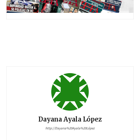
Dayana Ayala López
http://Dayana%20Ayala%20López