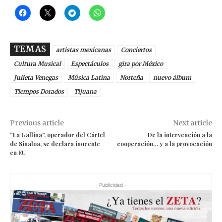
TEMAS
artistas mexicanas
Conciertos
Cultura Musical
Espectáculos
gira por México
Julieta Venegas
Música Latina
Norteña
nuevo álbum
Tiempos Dorados
Tijuana
Previous article
Next article
“La Gallina”, operador del Cártel
De la intervención a la
de Sinaloa, se declara inocente
cooperación… y a la provocación
en EU
- Publicidad -