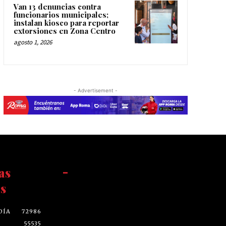
Van 13 denuncias contra
funcionarios municipales;
instalan kiosco para reportar
extorsiones en Zona Centro
agosto 1, 2026
- Advertisement -
as
-
s
DÍA
72986
55535