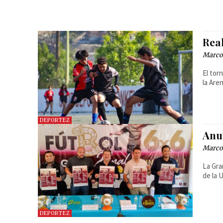
Rea
Marcos
El tor
la Are
DEPORTEZ
Anu
Marcos
La Gra
de la 
DEPORTEZ