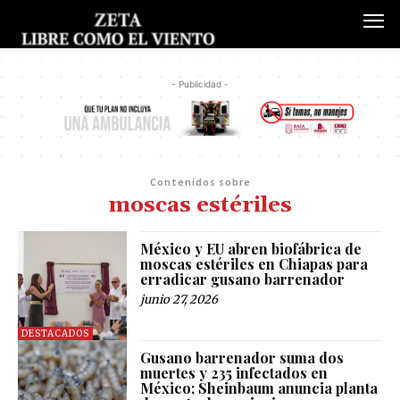
- Publicidad -
Contenidos sobre
moscas estériles
México y EU abren biofábrica de
moscas estériles en Chiapas para
erradicar gusano barrenador
junio 27, 2026
DESTACADOS
Gusano barrenador suma dos
muertes y 235 infectados en
México; Sheinbaum anuncia planta