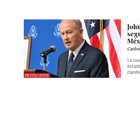
Joh
seg
Méx
Carlos
La coo
estado
clande
DESTACADOS