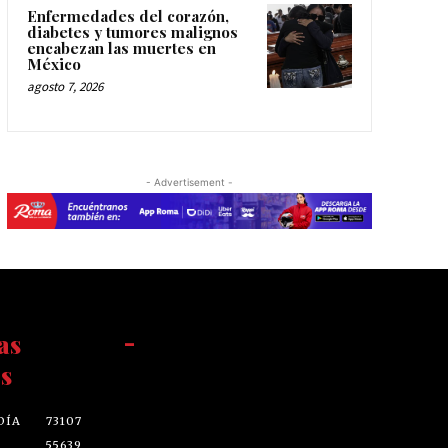
Enfermedades del corazón,
diabetes y tumores malignos
encabezan las muertes en
México
agosto 7, 2026
- Advertisement -
as
-
s
DÍA
73107
55639