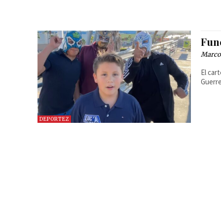
Fun
Marcos
El car
Guerre
DEPORTEZ