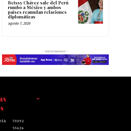
Betssy Chávez sale del Perú
rumbo a México y ambos
países reanudan relaciones
diplomáticas
agosto 7, 2026
- Advertisement -
as
-
s
DÍA
73092
55626