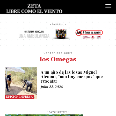
- Publicidad -
Contenidos sobre
los Omegas
A un año de las fosas Miguel
Alemán, “aún hay cuerpos” que
rescatar
julio 22, 2024
EDICIÓN IMPRESA
- Advertisement -