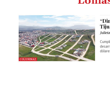
Lomas
“Din
Tij
Juliet
Cumpli
desarr
dólar
COLUMNAZ