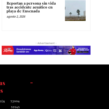
Reportan a persona sin vida
tras accidente acuático en
playa de Ensenada
agosto 2, 2026
- Advertisement -
as
-
s
DÍA
72996
55545