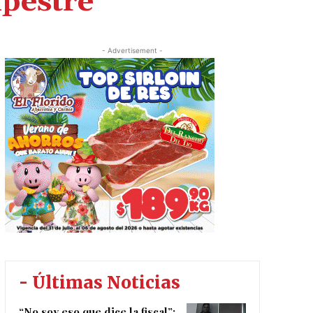
pestre
- Advertisement -
- Últimas Noticias
“No soy eso que dice la fiscal”: