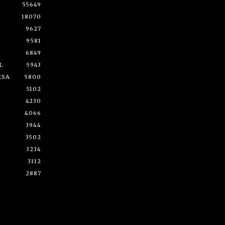
55649
18070
9627
9581
6849
L
5943
ESA
5800
5102
4230
4066
3944
3502
3234
3112
2887