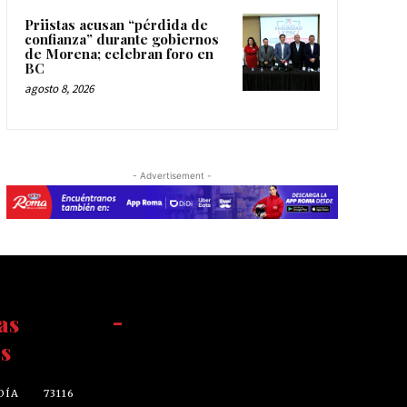
Priistas acusan “pérdida de
confianza” durante gobiernos
de Morena; celebran foro en
BC
agosto 8, 2026
- Advertisement -
as
-
s
DÍA
73116