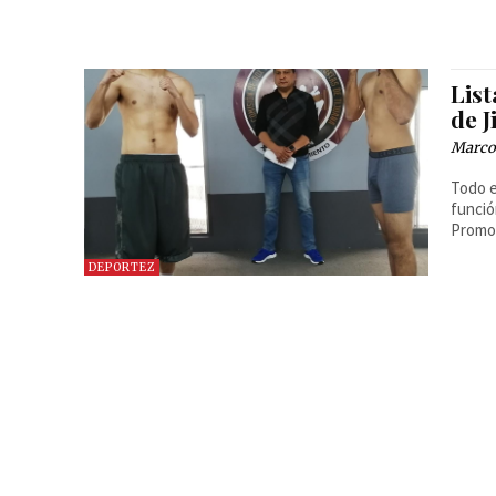
Lis
de 
Marcos
Todo e
funció
Promot
DEPORTEZ