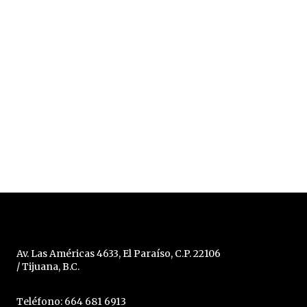
Av. Las Américas 4633, El Paraíso, C.P. 22106
/ Tijuana, B.C.
Teléfono: 664 681 6913