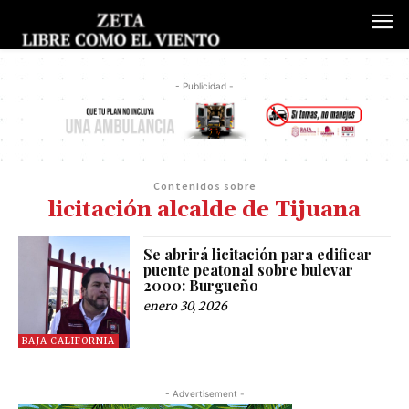
- Publicidad -
Contenidos sobre
licitación alcalde de Tijuana
Se abrirá licitación para edificar
puente peatonal sobre bulevar
2000: Burgueño
enero 30, 2026
BAJA CALIFORNIA
- Advertisement -